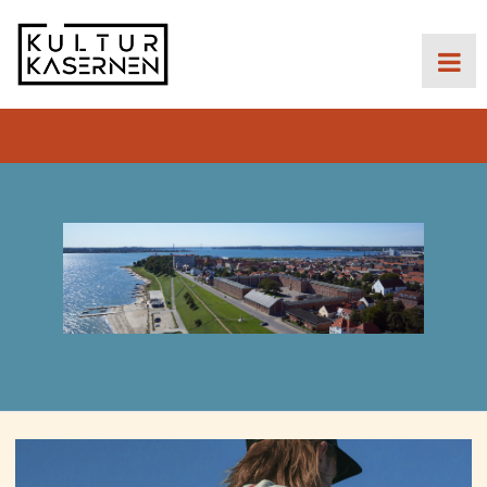
Gå
til
hovedindhold
Primær
navigation